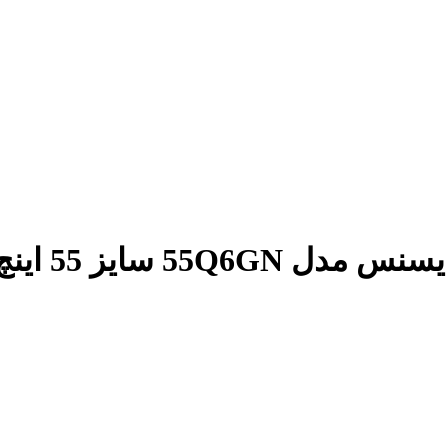
55Q سایز 55 اینچ