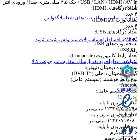
USB / LAN / HDMI / AV In / جک ۳.۵ میلی‌متری صدا / ورودی آنتن
با دیجی شهر
تعداد درگاه‌های HDMI
:
۴ عدد
درباره ما
تماس با ما
فرصت‌های شغلی
بلاگ
قوانین
تعداد پورت HDMI 2.0
:
۴ عدد
خدمات
تعداد درگاه‌های USB
:
دو عدد
محاسبه اقساط
راهنما
سوالات متداول
فروشنده شوید
نسخه پورت‌های USB
:
USB ۲.۰
راهنما
تعداد رابط کامپوزیت (Composite)
:
یک عدد
سوالات متداول
خرید نقدی
ارسال سفارشات
مرجوعی کالا
نوع گیرنده دیجیتال (تیونر)
:
گیرنده دیجیتال داخلی (DVB-T۲)
نوع رابط هوشمند (سیستم عامل)
:
Android
نسخه سیستم عامل‌
:
اندروید 12
ابعاد تلویزیون با پایه
:
۱۲۳۳x۷۵۱x۲۹۸ میلی‌متر
ابعاد تلویزیون بدون پایه
:
۱۲۳۳x۷۱۷x۸۰ میلی‌متر
وزن تلویزیون با پایه
:
۱۱.۶ کیلوگرم
اقلام داخل جعبه
: