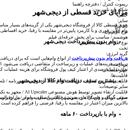
ریموت کنترل / دفترچه راهنما
شکل پایه تلویزیون
:
مزایای خرید قسطی از دیجی‌شهر
خطی
سایز
:
خرید قسطی کالا از فروشگاه دیجی‌شهر یکی از گزینه‌های بسیار مناسب
۵۵ اینچ
وام آنلاین فوری و با کارمزد پایین‌تر در مقایسه با رقبا، خرید اقساطی 
نوع تلویزیون
:
هوشمند / مناسب برای پخش حرفه‌ای فیلم
وام بدون پیش‌پرداخت‌ دیجی‌شهر
نوع طراحی صفحه نمایش
:
تخت
گرید انرژی
:
دریافت وام بدون پیش‌پرداخت
از انواع وام‌هایی است که برای دریافت 
A
دریافت هزینه‌های عملیات و زیرساخت از متقاضی دریافت می‌شود. از 
پردازنده
:
ندارید؛ اما درصدی از اعتبار کیف پول فروشگاه برای هزینه عملیات ک
چهار هسته‌ای
قابلیت‌ها
:
بیشترین سقف دریافت وام کالا از دیجی‌شهر
قابلیت اتصال به اینترنت / قابلیت Time Shift / جدول پخش برنامه / تله‌تکست / قفل کودک / ضبط برنامه (PVR)
سایر توضیحات
:
صوتی گوگل و فرمان های صوتی / قابلیت اتصال به دیوار / دارای زاویه دید ۱۷۸ درجه / مجهز به فناوری MEMC / پشتیبانی از Airplay / دارای مرور
بالاترین میزان اعتبار در مقایسه با رقبا، فرصتی را فراهم کرده است تا بتوانید متناسب با رتبه اعتباری خود تا 
وام با بازپرداخت ۶۰ ماهه