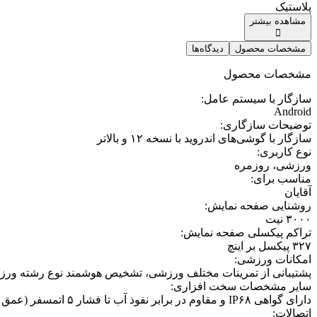
پلاستیک
مشاهده بیشتر
مشخصات محصول
دیدگاه‌ها
مشخصات محصول
سازگار با سیستم عامل
:
Android
توضیحات سازگاری
:
سازگار با گوشی‌های اندروید با نسخه ۱۲ و بالاتر
نوع کاربری
:
ورزشی، روزمره
مناسب برای
:
آقایان
روشنایی صفحه نمایش
:
۳۰۰۰ نیت
تراکم پیکسلی صفحه نمایش
:
۳۲۷ پیکسل بر اینچ
امکانات ورزشی
:
پشتیبانی از تمرینات مختلف ورزشی، تشخیص هوشمند نوع رشته ورز
سایر مشخصات سخت افزاری
:
دارای گواهی IP۶۸ و مقاوم در برابر نفوذ آب تا فشار ۵ اتمسفر (عمق ۵۰ متری آب)، مقاوم در نفوذ آب به مدت ۳۰ دقیقه در عمیق ۱.۵ متری آب / دارای استاندارد نظامی MIL-STD-۸۱۰H
اتصالات
: