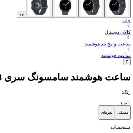
+
۳
خانه
کالای دیجیتال
ساعت و مچ بند هوشمند
ساعت هوشمند
ساعت هوشمند سامسونگ سری Galaxy Watch 8 سایز 44 میلی‌متری - بند پلاستیکی
رنگ
:
2
نوع
مشکی
نقره‌ای
مشخصات