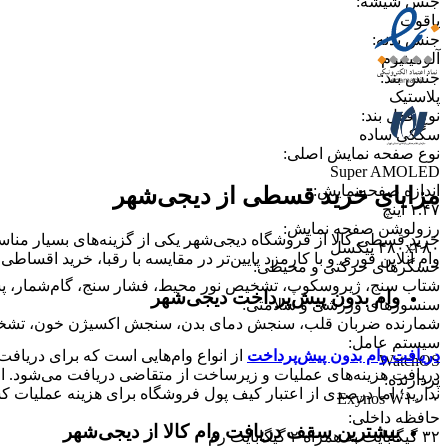
جنس شیشه
:
یاقوت
جنس بدنه
:
آلومینیوم
جنس بند
:
پلاستیک
نوع قفل بند
:
سگکی ساده
نوع صفحه نمایش اصلی
:
Super AMOLED
اندازه صفحه‌نمایش
:
مزایای خرید قسطی از دیجی‌شهر
۱.۴۷ اینچ
رزولوشن صفحه نمایش
:
خرید قسطی کالا از فروشگاه دیجی‌شهر یکی از گزینه‌های بسیار مناسب
۴۸۰x۴۸۰ پیکسل
وام آنلاین فوری و با کارمزد پایین‌تر در مقایسه با رقبا، خرید اقساطی 
حسگرهای حرکتی و محیطی
:
شتاب سنج، ژیروسکوپ، تشخیص نور محیط، فشار سنج، گام‌شمار، پشتی
وام بدون پیش‌پرداخت‌ دیجی‌شهر
سنسورهای ورزشی و سلامتی
:
شمارنده ضربان قلب، سنجش دمای بدن، سنجش اکسیژن خون، تشخیص
سیستم عامل
:
دریافت وام بدون پیش‌پرداخت
از انواع وام‌هایی است که برای دریافت 
WatchOS
دریافت هزینه‌های عملیات و زیرساخت از متقاضی دریافت می‌شود. از 
پردازنده
:
ندارید؛ اما درصدی از اعتبار کیف پول فروشگاه برای هزینه عملیات ک
Exynos W۱۰۰۰
حافظه داخلی
:
بیشترین سقف دریافت وام کالا از دیجی‌شهر
۳۲ گیگابایت به همراه ۲ گیگابایت رم