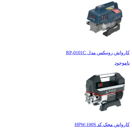
کارواش رونیکس مدل RP-0101C
ناموجود
کارواش محک کد HPW-100S