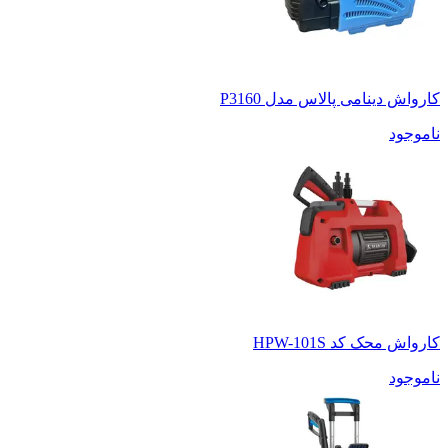
کارواش دینامی پالاس مدل P3160
ناموجود
کارواش محک کد HPW-101S
ناموجود