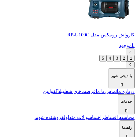
کارواش رونیکس مدل RP-U100C
ناموجود
5
4
3
2
1
با دیجی شهر
درباره ما
تماس با ما
فرصت‌های شغلی
بلاگ
قوانین
خدمات
محاسبه اقساط
راهنما
سوالات متداول
فروشنده شوید
راهنما