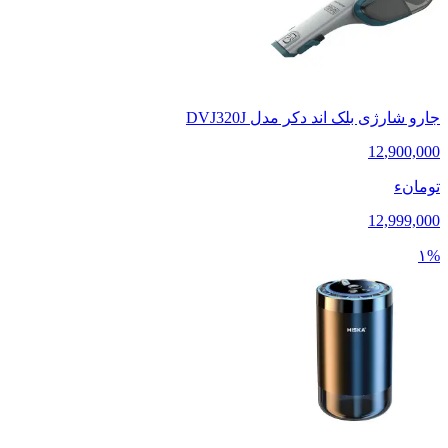
جارو شارژی بلک اند دکر مدل DVJ320J
12
,
900,000
تومانء
12,999,000
۱%