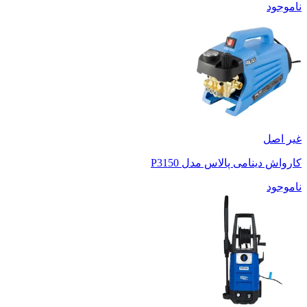
ناموجود
غیر اصل
کارواش دینامی پالاس مدل P3150
ناموجود