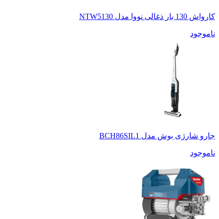
کارواش 130 بار ذغالی نووا مدل NTW5130
ناموجود
جارو شارژی بوش مدل BCH86SIL1
ناموجود