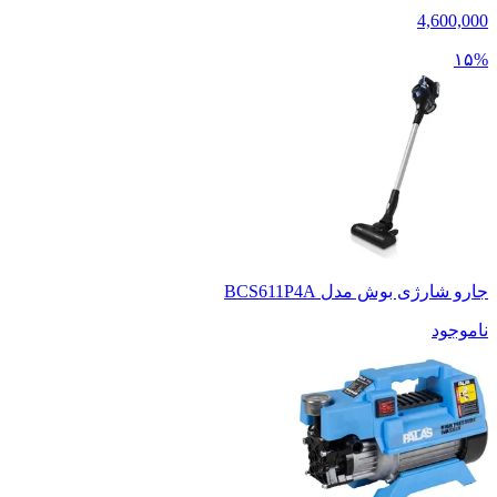
4,600,000
۱۵%
جارو شارژی بوش مدل BCS611P4A
ناموجود