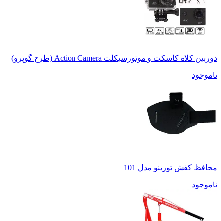
دوربین کلاه کاسکت و موتورسیکلت Action Camera (طرح گوپرو)
ناموجود
محافظ کفش تورینو مدل 101
ناموجود