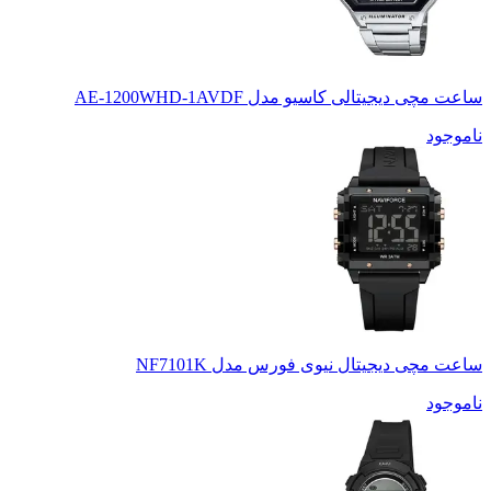
ساعت مچی دیجیتالی کاسیو مدل AE-1200WHD-1AVDF
ناموجود
ساعت مچی دیجیتال نیوی فورس مدل NF7101K
ناموجود