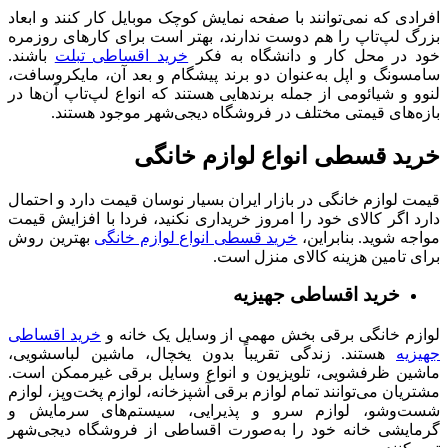
افرادی که نمی‌توانند با صفحه نمایش کوچک موبایل کار کنند و ابعاد
بزرگ لپ‌تاپ را هم دوست ندارند، بهتر است برای کارهای روزمره
خود در محل کار و دانشگاه به فکر
خرید اقساطی تبلت
باشند.
سامسونگ و اپل به‌عنوان دو برند پیشگام و بعد آن، مایکروسافت،
لنوو و شیائومی از جمله برندهایی هستند که انواع لپ‌تاپ آن‌ها در
بازه‌های قیمتی مختلف در فروشگاه دیجی‌شهر موجود هستند.
خرید قسطی انواع لوازم خانگی
قیمت لوازم خانگی در بازار ایران بسیار نوسان قیمت دارد و احتمال
دارد اگر کالای خود را امروز خریداری نکنید، فردا با افزایش قیمت
مواجه شوید. بنابراین،
خرید قسطی انواع لوازم خانگی
بهترین روش
برای تامین هزینه کالای منزل است.
خرید اقساطی جهیزیه
لوازم خانگی برقی بخش مهمی از وسایل یک خانه و
خرید اقساطی
جهیزیه
هستند. زندگی تقریباً بدون یخچال، ماشین لباسشویی،
ماشین ظرفشویی، تلویزیون و انواع وسایل برقی غیرممکن است.
مشتریان می‌توانند تمام لوازم برقی آشپزخانه، لوازم پخت‌وپز، لوازم
شست‌وشو، لوازم سرو و پذیرایی، سیستم‌های سرمایش و
گرمایشی خانه خود را به‌صورت اقساطی از فروشگاه دیجی‌شهر