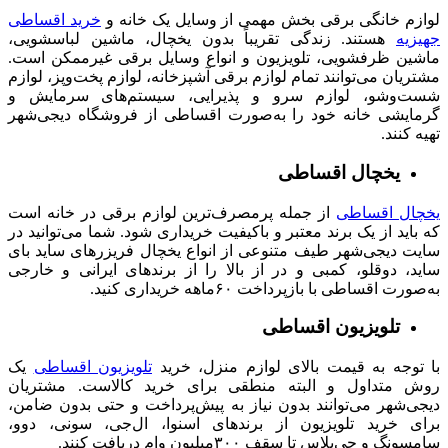
لوازم خانگی برقی بخش مهمی از وسایل یک خانه و
خرید اقساطی
جهیزیه
هستند. زندگی تقریباً بدون یخچال، ماشین لباسشویی،
ماشین ظرفشویی، تلویزیون و انواع وسایل برقی غیرممکن است.
مشتریان می‌توانند تمام لوازم برقی آشپزخانه، لوازم پخت‌وپز، لوازم
شست‌وشو، لوازم سرو و پذیرایی، سیستم‌های سرمایش و
گرمایشی خانه خود را به‌صورت اقساطی از فروشگاه دیجی‌شهر
تهیه کنند.
یخچال اقساطی
یخچال اقساطی
از جمله پرمصرف‌ترین لوازم برقی در خانه است
که باید از یک برند معتبر و باکیفیت خریداری شود. شما می‌توانید در
سایت دیجی‌شهر طیف متنوعی از انواع یخچال‌ فریزرهای ساید بای
ساید، دوقلو، کمبی و در از بالا را از برندهای ایرانی و خارجی
به‌صورت اقساطی با بازپرداخت ۶۰ماهه خریداری کنید.
تلویزیون اقساطی
با توجه به قیمت بالای لوازم منزل، خرید
تلویزیون اقساطی
یک
روش متداول و البته منطقی برای خرید کالاست. مشتریان
دیجی‌شهر می‌توانند بدون نیاز به پیش‌پرداخت و حتی بدون ضامن،
برای خرید تلویزیون از برندهای اسنوا، ال‌جی، سونی، دوو،
سامسونگ و جی‌پلاس تا سقف ۳۰۰میلیون وام دریافت کنند.