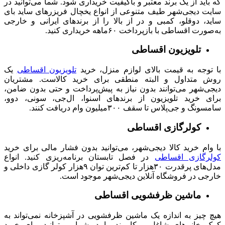
که باید از یک برند معتبر و باکیفیت خریداری شود. شما می‌توانید در
سایت دیجی‌شهر طیف متنوعی از انواع یخچال‌ فریزرهای ساید بای
ساید، دوقلو، کمبی و در از بالا را از برندهای ایرانی و خارجی
به‌صورت اقساطی با بازپرداخت ۶۰ماهه خریداری کنید.
تلویزیون اقساطی
با توجه به قیمت بالای لوازم منزل، خرید
تلویزیون اقساطی
یک
روش متداول و البته منطقی برای خرید کالاست. مشتریان
دیجی‌شهر می‌توانند بدون نیاز به پیش‌پرداخت و حتی بدون ضامن،
برای خرید تلویزیون از برندهای اسنوا، ال‌جی، سونی، دوو،
سامسونگ و جی‌پلاس تا سقف ۳۰۰میلیون وام دریافت کنند.
کولرگازی اقساطی
با وام خرید کالا دیجی‌شهر، می‌توانید بدون فشار مالی برای خرید
کولرگازی اقساطی
در فصل تابستان برنامه‌ریزی کنید. انواع
مدل‌های پرقدرت ۳۰هزار تا کم‌ترین توان ۹هزار کولر گازی داخلی و
خارجی در فروشگاه آنلاین دیجی‌شهر موجود است.
ماشین ظرفشویی اقساطی
هیچ چیز به اندازه یک ماشین ظرفشویی در آشپزخانه نمی‌تواند به
کمک خانم‌های شاغل و کارمند بیایید. شما می‌توانید برای خرید