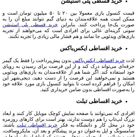
خرید قسطی پلی استیشن
قیمت کنسول‌ بازی معمولا بین ۲۰ تا ۵۰ میلیون تومان است و
ممکن است همه علاقه‌مندان به دنیای گیم نتوانند مبلغ آن را به
صورت یک‌جا پرداخت کنند. بنابراین
خرید قسطی پلی‌ استیشن
سونی گزینه‌ای عالی برای افرادی است که می‌خواهند از تجربه
بازی‌های ویدئویی جا نمانند و هم فشار مالی زیادی را تجربه نکنند.
خرید اقساطی ایکس‌باکس
لذت
خرید اقساطی ایکس‌باکس
بدون پیش‌پرداخت را فقط یک گیمر
حرفه‌ای می‌تواند درک کند و از این فرصت برای رسیدن به رویای
خود استفاده کند. اگر شما هم از علاقه‌مندان به بازی‌های ویدئویی
هستید و نمی‌خواهید این فرصت را از دست دهید، دیجی‌شهر این
امکان را فراهم کرده است تا بتوانید کنسول بازی مورد علاقه خود
را به‌صورت اقساطی بدون ضامن خریداری کنید.
خرید اقساطی تبلت
افرادی که نمی‌توانند با صفحه نمایش کوچک موبایل کار کنند و ابعاد
بزرگ لپ‌تاپ را هم دوست ندارند، بهتر است برای کارهای روزمره
خود در محل کار و دانشگاه به فکر
خرید اقساطی تبلت
باشند.
سامسونگ و اپل به‌عنوان دو برند پیشگام و بعد آن، مایکروسافت،
لنوو و شیائومی از جمله برندهایی هستند که انواع لپ‌تاپ آن‌ها در