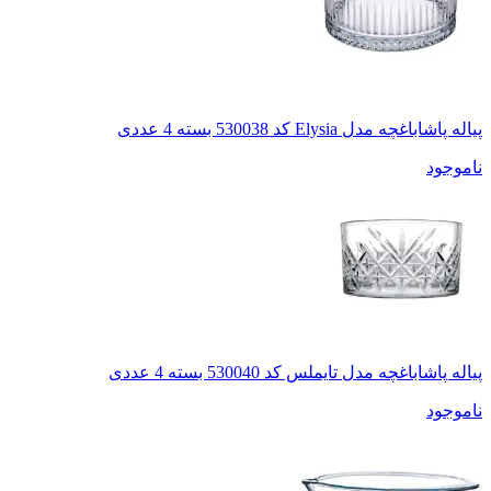
پیاله پاشاباغچه مدل Elysia کد 530038 بسته 4 عددی
ناموجود
پیاله پاشاباغچه مدل تایملس کد 530040 بسته 4 عددی
ناموجود