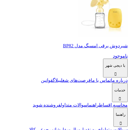
شیردوش برقی امسیگ مدل BP82
ناموجود
با دیجی شهر
درباره ما
تماس با ما
فرصت‌های شغلی
بلاگ
قوانین
خدمات
محاسبه اقساط
راهنما
سوالات متداول
فروشنده شوید
راهنما
سوالات متداول
خرید نقدی
ارسال سفارشات
مرجوعی کالا