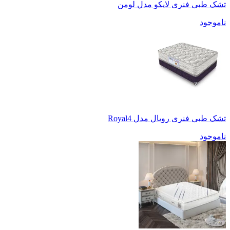
تشک طبی فنری لایکو مدل لومن
ناموجود
تشک طبی فنری رویال مدل Royal4
ناموجود