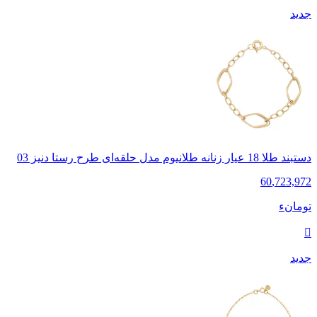
جدید
دستبند طلا 18 عیار زنانه طلانیوم مدل حلقه‌ای طرح رستا دنیز 03
60
,
723,972
تومانء
جدید