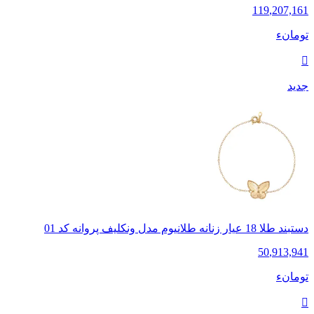
119
,
207,161
تومانء
جدید
دستبند طلا 18 عیار زنانه طلانیوم مدل ونکلیف پروانه کد 01
50
,
913,941
تومانء