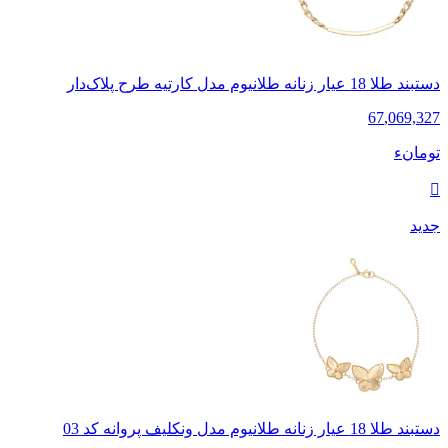
دستبند طلا 18 عیار زنانه طلانیوم مدل کارتیه طرح پلاک‌دار
67
,
069,327
تومانء
جدید
دستبند طلا 18 عیار زنانه طلانیوم مدل ونکلیف پروانه کد 03