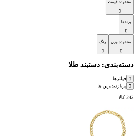
محدوده قیمت
برندها
محدوده وزن
رنگ
دسته‌بندی: دستبند طلا
فیلترها
پربازدیدترین ها
242
کالا