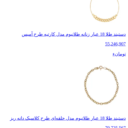
دستبند طلا 18 عیار زنانه طلانیوم مدل کارتیه طرح آمیس
55
,
246,907
تومانء
دستبند طلا 18 عیار طلانیوم مدل حلقه‌ای طرح کلاسیک دانه ریز
70
,
725,567