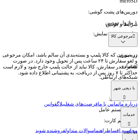
microSD
دوربین‌های پشت گوشی
:
۱ ماژول دوربین
شرایط و قوانین
فناوری صفحه‌ نمایش
:
مرجوعی کالا
TFT
در صورتی که کالا پلمپ و بسته‌بندی آن سالم باشد، امکان مرجوعی
رده بندی
:
و لغو سفارش تا ۲۴ ساعت پس از تحویل وجود دارد. در صورت
اقتصادی
مغایرت در سفارش، کالا نباید از حالت پلمپ خارج شود و لازم است
حداکثر تا ۷ روز پس از دریافت، به پشتیبانی اطلاع داده شود.
شبکه‌های ارتباطی
:
2G
با دیجی شهر
سیستم عامل
:
درباره ما
تماس با ما
فرصت‌های شغلی
بلاگ
قوانین
بدون سیستم عامل
خدمات
تعداد سیم کارت
:
محاسبه اقساط
راهنما
سوالات متداول
فروشنده شوید
دو عدد