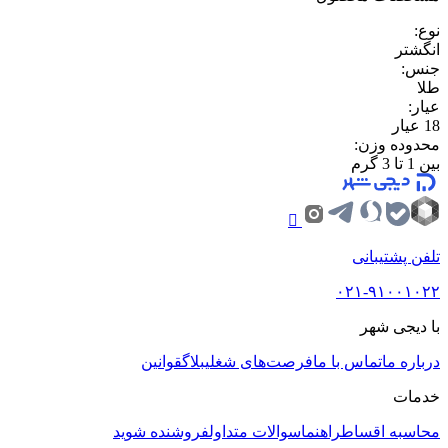
نوع
:
انگشتر
جنس
:
طلا
عیار
:
18 عیار
محدوده وزن
:
بین 1 تا 3 گرم
تلفن پشتیبانی
۰۲۱-۹۱۰۰۱۰۲۲
با دیجی شهر
درباره ما
تماس با ما
فرصت‌های شغلی
بلاگ
قوانین
خدمات
محاسبه اقساط
راهنما
سوالات متداول
فروشنده شوید