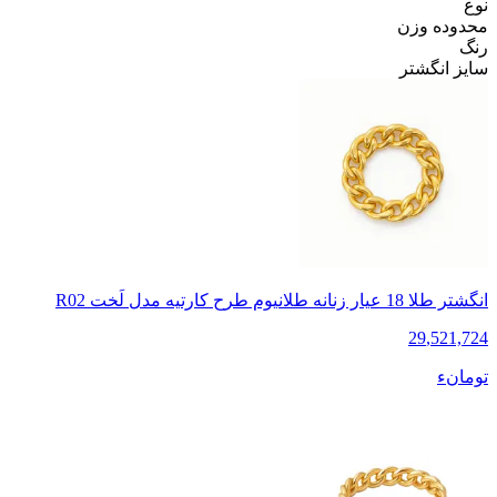
نوع
محدوده وزن
رنگ
سایز انگشتر‌
انگشتر طلا 18 عیار زنانه طلانیوم طرح کارتیه مدل لَخت R02
29
,
521,724
تومانء