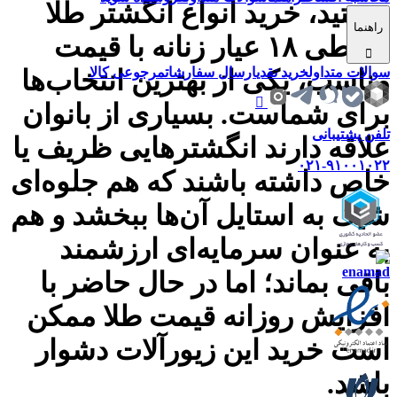
هستید، خرید انواع انگشتر طلا
راهنما
قسطی ۱۸ عیار زنانه با قیمت
سوالات متداول
خرید نقدی
ارسال سفارشات
مرجوعی کالا
مناسب، یکی از بهترین انتخاب‌ها
برای شماست. بسیاری از بانوان
تلفن پشتیبانی
علاقه دارند انگشترهایی ظریف یا
۰۲۱-۹۱۰۰۱۰۲۲
خاص داشته باشند که هم جلوه‌ای
شیک به استایل آن‌ها ببخشد و هم
به عنوان سرمایه‌ای ارزشمند
باقی بماند؛ اما در حال حاضر با
افزایش روزانه قیمت طلا ممکن
است خرید این زیورآلات دشوار
باشد.