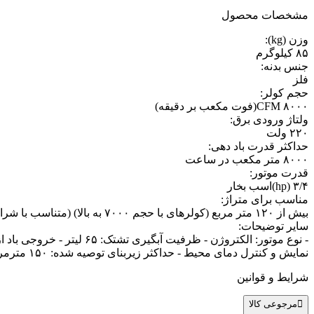
مشخصات محصول
وزن (kg)
:
۸۵ کیلوگرم
جنس بدنه
:
فلز
حجم کولر
:
۸۰۰۰ CFM(فوت مکعب بر دقیقه)
ولتاژ ورودی برق
:
۲۲۰ ولت
حداکثر قدرت باد دهی
:
۸۰۰۰ متر مکعب در ساعت
قدرت موتور
:
۳/۴ (hp)اسب‌ بخار
مناسب برای متراژ
:
بیش از ۱۲۰ متر مربع (کولرهای با حجم ۷۰۰۰ به بالا) (متناسب با شرایط محیط)
سایر توضیحات
:
نمایش و کنترل دمای محیط - حداکثر زیربنای توصیه شده: ۱۵۰ مترمربع
شرایط و قوانین
مرجوعی کالا