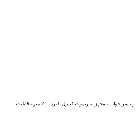
- نوع موتور: الکتروژن - ظرفیت آبگیری تشتک: ۶۵ لیتر - خروجی باد از بغل - مجهز به کلید محافظ جان - مجهز به صفحه کلید لمسی دیجیتال و تایمر خواب - مجهز به ریموت کنترل تا برد ۲۰۰ متر - قابلیت