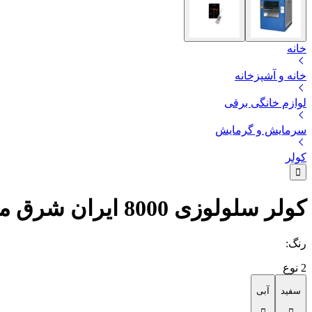
خانه
خانه و آشپزخانه
لوازم خانگی برقی
سرمایش و گرمایش
کولر
کولر سلولوزی 8000 ایران شرق مدل ترموستاتیک IS80S
رنگ
:
2
نوع
سفید
آبی