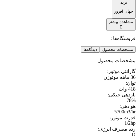
برند
جهان افروز
مشاهده بیشتر
فروشگاه‌ها :
مشخصات محصول
دیدگاه‌ها
مشخصات محصول
گارانتی موتور
:
36 ماهه موتوژن
توان
:
418 وات
بازدهی خنکی
:
78%
هوادهی
:
5700m3/hr
قدرت موتور
:
1/2hp
رده مصرف انرژی
:
D