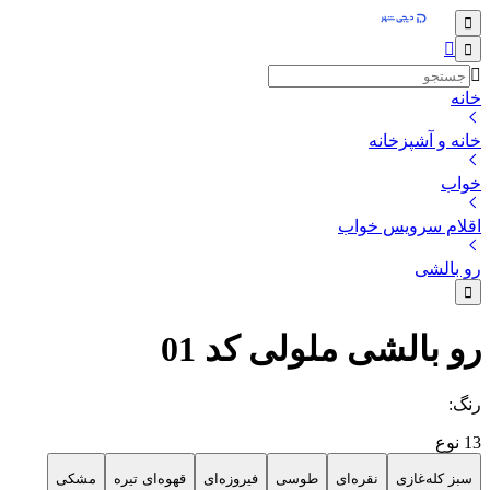
خانه
خانه و آشپزخانه
خواب
اقلام سرویس خواب
رو بالشی
رو بالشی ملولی کد 01
رنگ
:
13
نوع
سبز کله‌غازی
نقره‌ای
طوسی
فیروزه‌ای
قهوه‌ای تیره
مشکی