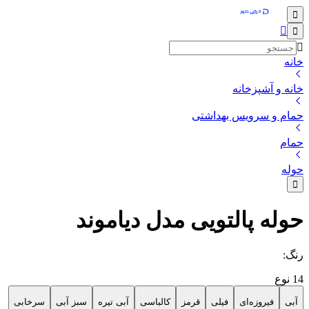
خانه
خانه و آشپزخانه
حمام و سرویس بهداشتی
حمام
حوله
حوله پالتویی مدل دیاموند
رنگ
:
14
نوع
آبی
فیروزه‌ای
فیلی
قرمز
کالباسی
آبی تیره
سبز آبی
سرخابی