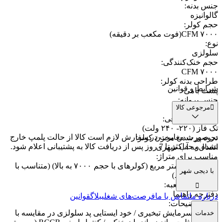
جنس بدنه
:
گالوانیزه
حجم کولر
:
۷۰۰۰ CFM(فوت مکعب بر دقیقه)
نوع
:
سلولزی
حجم خنک‌کنندگی
:
۷۰۰۰ CFM
طراحی بدنه کولر
:
شرایط و قوانین
پشت بامی
جنس پروانه
:
مرجوعی کالا
فلز
نوع برق مصرفی
:
تک فاز (۲۲۰- ۲۴۰ ولت)
در صورت مغایرت در سفارش لازم است کالا از حالت پلمپ خارج
نحوه پر شدن مخزن کولر
:
نشده و حداکثر تا 7 روز پس از دریافت کالا به پشتیبانی اعلام شود.
اتصال به آب شهری
مناسب برای متراژ
:
بیش از ۱۲۰ متر مربع (کولرهای با حجم ۷۰۰۰ به بالا) (متناسب با
با دیجی شهر
شرایط محیط)
اقلام داخل جعبه
:
دفترچه راهنما
درباره ما
تماس با ما
فرصت‌های شغلی
بلاگ
قوانین
سایر توضیحات
:
سیستم سرمایش تبخیری / خود ایستایی پد سلولزی در مقایسه با
خدمات