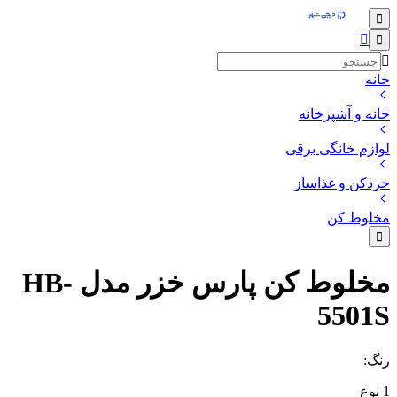
خانه
خانه و آشپزخانه
لوازم خانگی برقی
خردکن و غذاساز
مخلوط کن
مخلوط کن پارس خزر مدل HB-
5501S
رنگ
:
1
نوع