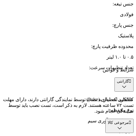
جنس تیغه
:
فولادی
جنس پارچ
:
پلاستیک
محدوده ظرفیت پارچ
:
۰.۵ تا ۱.۰ لیتر
تعداد تنظیمات سرعت
:
شرایط و قوانین
دو عدد
گارانتی
عملکرد
:
عملکرد لحظه‌ای (Pulse)
کالاهایی که نیاز به نصب توسط نمایندگی گارانتی دارند، دارای مهلت
تست ۷۲ ساعته هستند. لازم به ذکر است، تست نصب باید توسط
نوع محفظه
:
نمایندگی انجام شود.
محفظه جمع آوری سیم
مرجوعی کالا
قابلیت‌ها
: