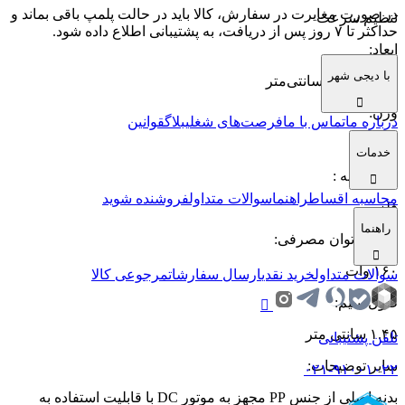
در صورت مغایرت در سفارش، کالا باید در حالت پلمپ باقی بماند و
تنظیم سرعت
حداکثر تا ۷ روز پس از دریافت، به پشتیبانی اطلاع داده شود.
ابعاد
:
با دیجی شهر
۵۰x۳۰x۳۸۰ سانتی‌متر
وزن
:
درباره ما
تماس با ما
فرصت‌های شغلی
بلاگ
قوانین
۰.۵ گرم
خدمات
جنس بدنه ‏
:
محاسبه اقساط
راهنما
سوالات متداول
فروشنده شوید
فلز
راهنما
حداکثر توان مصرفی
:
۱۶۰ وات
سوالات متداول
خرید نقدی
ارسال سفارشات
مرجوعی کالا
طول سیم
:
۱.۴۵ سانتی متر
تلفن پشتیبانی
سایر توضیحات
:
۰۲۱-۹۱۰۰۱۰۲۲
بدنه اصلی از جنس PP مجهز به موتور DC با قابلیت استفاده به