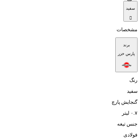
سفید
مشخصات
برند
پارس خزر
رنگ
سفید
گنجایش پارچ
۰.۷ لیتر
جنس تیغه
فولادی