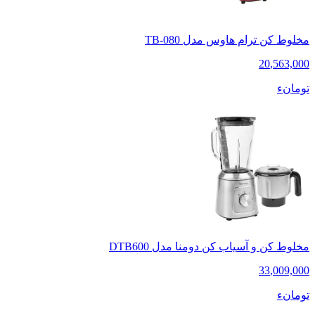
مخلوط کن ترام هاوس مدل TB-080
20
,
563,000
تومانء
مخلوط کن و آسیاب کن دومنا مدل DTB600
33
,
009,000
تومانء