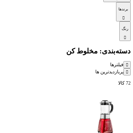
برندها
رنگ
دسته‌بندی: مخلوط کن
فیلترها
پربازدیدترین ها
72
کالا