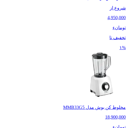
شروع از
4
,
950,000
تومانء
تخفیف تا
۱%
مخلوط کن بوش مدل MMB33G5
18
,
900,000
تومانء