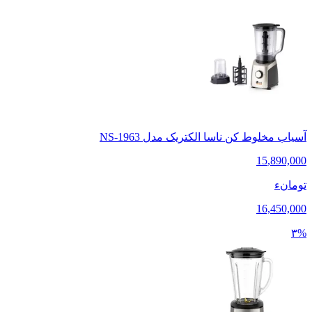
آسیاب مخلوط کن ناسا الکتریک مدل NS-1963
15
,
890,000
تومانء
16,450,000
۳%