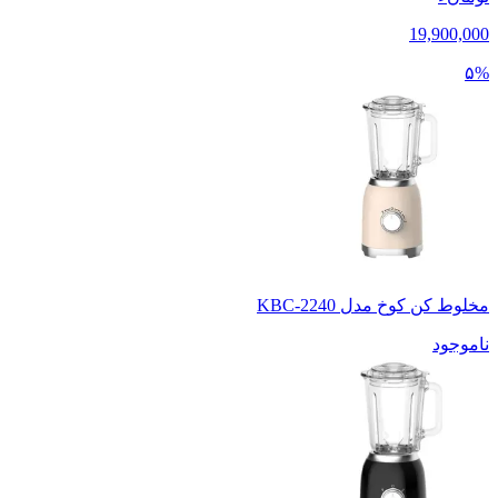
19,900,000
۵%
مخلوط کن کوخ مدل KBC-2240
ناموجود