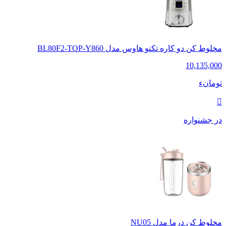
مخلوط کن دو کاره تکنو هاوس مدل BL80F2-TOP-Y860
10
,
135,000
تومانء
در جشنواره
مخلوط کن درما مدل NU05