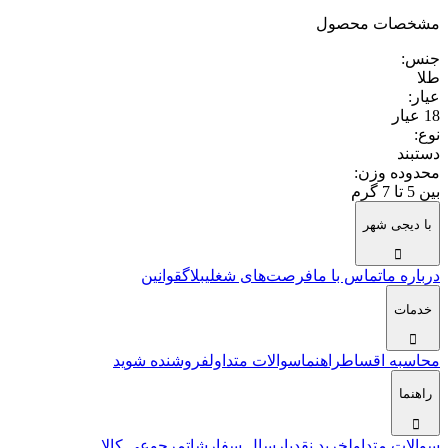
مشخصات محصول
جنس
:
طلا
عیار
:
18 عیار
نوع
:
دستبند
محدوده وزن
:
بین 5 تا 7 گرم
با دیجی شهر
درباره ما
تماس با ما
فرصت‌های شغلی
بلاگ
قوانین
خدمات
محاسبه اقساط
راهنما
سوالات متداول
فروشنده شوید
راهنما
سوالات متداول
خرید نقدی
ارسال سفارشات
مرجوعی کالا