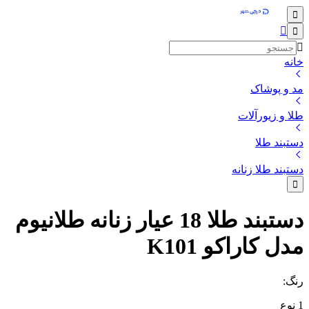
خانه
مد و پوشاک
طلا و زیورآلات
دستبند طلا
دستبند طلا زنانه
دستبند طلا 18 عیار زنانه طلانیوم
مدل کاراکو K101
رنگ
:
1
نوع