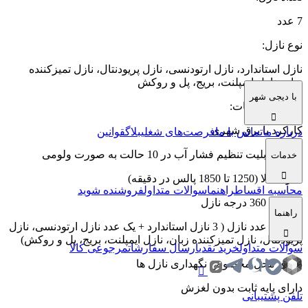
7 عدد
نوع نازل
:
نازل استاندارد، نازل ارتودنسی، نازل پریودنتال، نازل تمیزکننده
زبان، نازل ایمپلنت، بریج، پل و روکش
با دیجی شهر
سایر مشخصات
:
کارکرد با برق شهری
درباره ما
تماس با ما
فرصت‌های شغلی
بلاگ
قوانین
دارای قابلیت تنظیم فشار آب در 10 حالت به صورت ولومی
خدمات
قدرت بالا (1250 تا 1850 پالس در دقیقه)
محاسبه اقساط
راهنما
سوالات متداول
فروشنده شوید
چرخش 360 درجه نازل
راهنما
دارای 7 عدد نازل ( 3 نازل استاندارد + یک عدد نازل ارتودنسی، نازل
پریودنتال، نازل تمیزکننده زبان، نازل ایمپلنت، بریج، پل و روکش)
سوالات متداول
خرید نقدی
ارسال سفارشات
مرجوعی کالا
دارای محل مخصوص نگهداری نازل ها
دارای پایه ثابت بدون لغزش
تلفن پشتیبانی