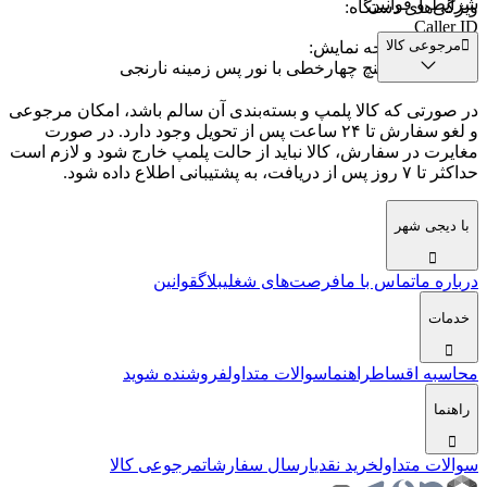
شرایط و قوانین
ویژگی‌های دستگاه
:
Caller ID
مرجوعی کالا
توضیحات صفحه نمایش
:
نمایشگر ۱,۶ اینچ چهارخطی با نور پس زمینه نارنجی
در صورتی که کالا پلمپ و بسته‌بندی آن سالم باشد، امکان مرجوعی
و لغو سفارش تا ۲۴ ساعت پس از تحویل وجود دارد. در صورت
مغایرت در سفارش، کالا نباید از حالت پلمپ خارج شود و لازم است
حداکثر تا ۷ روز پس از دریافت، به پشتیبانی اطلاع داده شود.
با دیجی شهر
درباره ما
تماس با ما
فرصت‌های شغلی
بلاگ
قوانین
خدمات
محاسبه اقساط
راهنما
سوالات متداول
فروشنده شوید
راهنما
سوالات متداول
خرید نقدی
ارسال سفارشات
مرجوعی کالا