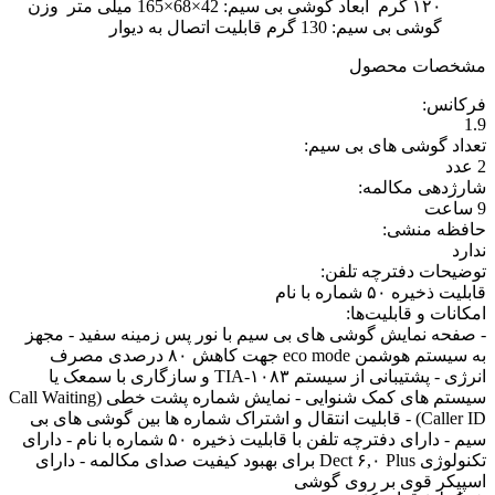
۱۲۰ گرم ابعاد گوشی بی سیم: 42×68×165 میلی متر وزن
گوشی بی سیم: 130 گرم قابلیت اتصال به دیوار
مشخصات محصول
فرکانس
:
1.9
تعداد گوشی های بی سیم
:
2 عدد
شارژدهی مکالمه
:
9 ساعت
حافظه منشی
:
ندارد
توضیحات دفترچه تلفن
:
قابلیت ذخیره ۵۰ شماره با نام
امکانات و قابلیت‌ها
:
- صفحه نمایش گوشی های بی سیم با نور پس زمینه سفید - مجهز
به سیستم هوشمن eco mode جهت کاهش ۸۰ درصدی مصرف
انرژی - پشتیبانی از سیستم TIA-۱۰۸۳ و سازگاری با سمعک یا
سیستم های کمک شنوایی - نمایش شماره پشت خطی (Call Waiting
Caller ID) - قابلیت انتقال و اشتراک شماره ها بین گوشی های بی
سیم - دارای دفترچه تلفن با قابلیت ذخیره ۵۰ شماره با نام - دارای
تکنولوژی Dect ۶,۰ Plus برای بهبود کیفیت صدای مکالمه - دارای
اسپیکر قوی بر روی گوشی