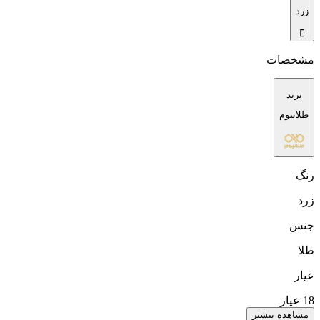
زرد
مشخصات
برند
طلانیوم
رنگ
زرد
جنس
طلا
عیار
18 عیار
مشاهده بیشتر