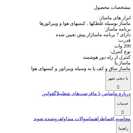
مشخصات محصول
ابزار های ماساژ
:
ماساژ بوسیله غلطکها ، کیسهای هوا و ویبراتورها
برنامه ماساژ
:
دارای 7 برنامه ماساژاز پیش تعیین شده
قدرت
:
200 وات
نوع کنترل
:
کنترل از راه دور هوشمند
ماساژ پا
:
ماساژ ساق و کف پا به وسیله ویبراتور و کیسهای هوا
با دیجی شهر
درباره ما
تماس با ما
فرصت‌های شغلی
بلاگ
قوانین
خدمات
محاسبه اقساط
راهنما
سوالات متداول
فروشنده شوید
راهنما