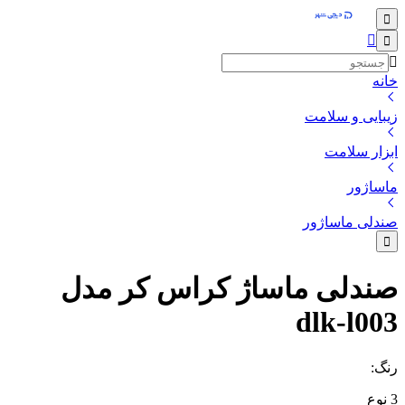
خانه
زیبایی و سلامت
ابزار سلامت
ماساژور
صندلی ماساژور
صندلی ماساژ کراس کر مدل
dlk-l003
رنگ
:
3
نوع