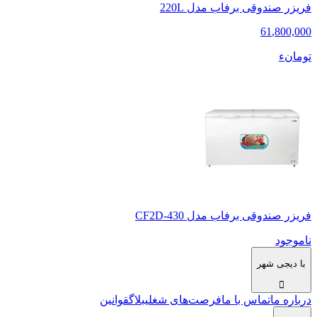
فریزر صندوقی برفاب مدل 220L
61
,
800,000
تومانء
فریزر صندوقی برفاب مدل CF2D-430
ناموجود
با دیجی شهر
درباره ما
تماس با ما
فرصت‌های شغلی
بلاگ
قوانین