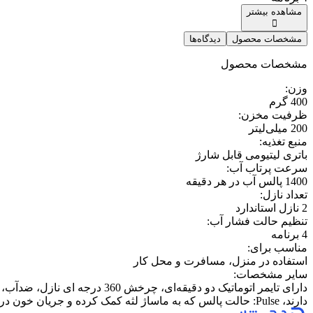
مشاهده بیشتر
مشخصات محصول
دیدگاه‌ها
مشخصات محصول
وزن
:
400 گرم
ظرفیت مخزن
:
200 میلی‌لیتر
منبع تغذیه
:
باتری لیتیومی قابل شارژ
سرعت پرتاب آب
:
1400 پالس آب در هر دقیقه
تعداد نازل
:
2 نازل استاندارد
تنظیم حالت فشار آب
:
4 برنامه
مناسب برای
:
استفاده در منزل، مسافرت و محل کار
سایر مشخصات
:
دارند، Pulse: حالت پالس که به ماساژ لثه کمک کرده و جریان خون در لثه‌ها را بهبود می‌بخشد، Custom: تنظیمات سفارشی که امکان تغییر قدرت و شدت آب را بر اساس نیاز شما فراهم می‌کند.