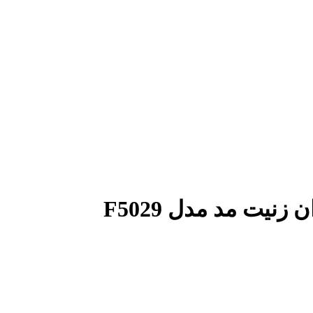
یت مد مدل F5029