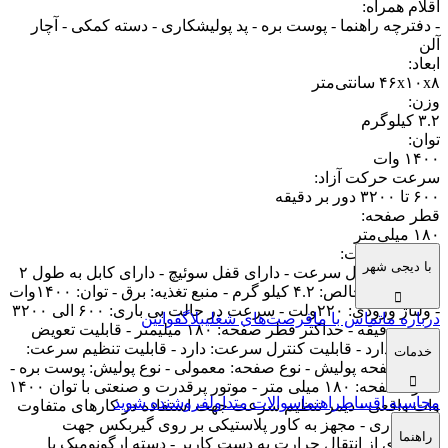
اقلام همراه
:
- دفترچه راهنما - پوست بره - پد پولیشکاری - دسته کمکی - آچار
آلن
ابعاد
:
۴۶x۱۰x۸ سانتی‌متر
وزن
:
۳.۲ کیلوگرم
توان
:
۱۴۰۰ وات
سرعت حرکت آزاد
:
۶۰۰ تا ۳۲۰۰ دور بر دقیقه
قطر صفحه
:
۱۸۰ میلی‌متر
سایر توضیحات
:
با دیجی شهر
- قابلیت کنترل سرعت - دارای قفل سوئیچ - دارای کابل به طول ۲
متر - وزن ناخالص: ۴.۲ کیلو گرم - منبع تغذیه: برق - توان: ۱۴۰۰وات
- ولتاژ ورودی: ۲۲۰ولت - سرعت در حالت بی باری: ۶۰۰ الی ۳۲۰۰
درباره ما
تماس با ما
فرصت‌های شغلی
بلاگ
قوانین
دور در دقیقه - حداکثر قطر صفحه: ۱۸۰ میلیمتر - قابلیت تعویض
صفحه: دارد - قابلیت کنترل سرعت: دارد - قابلیت تنظیم سرعت:
خدمات
دارد - صفحه پولیش - نوع صفحه: معمولی - نوع پولیش: پوست بره -
اندازه صفحه: ۱۸۰ میلی متر - موتور پرقدرت و صنعتی با توان ۱۴۰۰
محاسبه اقساط
راهنما
سوالات متداول
فروشنده شوید
وات واقعی - دیمر تنظیم سرعت جهت استفاده در کارهای متفاوت
پولیشکاری - مجهز به کاور پلاستیکی بر روی گیربکس جهت
راهنما
جلوگیری از انتقال حرارت به دست کاربر - دسته ارگونومیک با