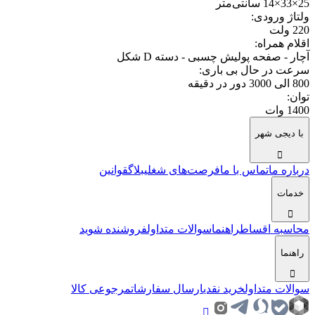
25×33×14 سانتی‎‌متر
ولتاژ ورودی
:
220 ولت
اقلام همراه
:
آچار - صفحه پولیش چسبی - دسته D شکل
سرعت در حال بی باری
:
800 الی 3000 دور در دقیقه
توان
:
1400 وات
با دیجی شهر
درباره ما
تماس با ما
فرصت‌های شغلی
بلاگ
قوانین
خدمات
محاسبه اقساط
راهنما
سوالات متداول
فروشنده شوید
راهنما
سوالات متداول
خرید نقدی
ارسال سفارشات
مرجوعی کالا