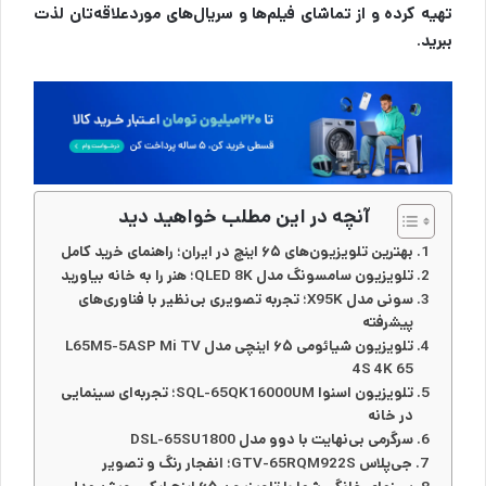
تهیه کرده و از تماشای فیلم‌ها و سریال‌های موردعلاقه‌تان لذت
ببرید.
آنچه در این مطلب خواهید دید
بهترین تلویزیون‌های ۶۵ اینچ در ایران؛ راهنمای خرید کامل
تلویزیون سامسونگ مدل QLED 8K؛ هنر را به خانه بیاورید
سونی مدل X95K؛ تجربه تصویری بی‌نظیر با فناوری‌های
پیشرفته
تلویزیون شیائومی ۶۵ اینچی مدل L65M5-5ASP Mi TV
4S 4K 65
تلویزیون اسنوا SQL-65QK16000UM؛ تجربه‌ای سینمایی
در خانه
سرگرمی بی‌نهایت با دوو مدل DSL-65SU1800
جی‌پلاس GTV-65RQM922S؛ انفجار رنگ و تصویر