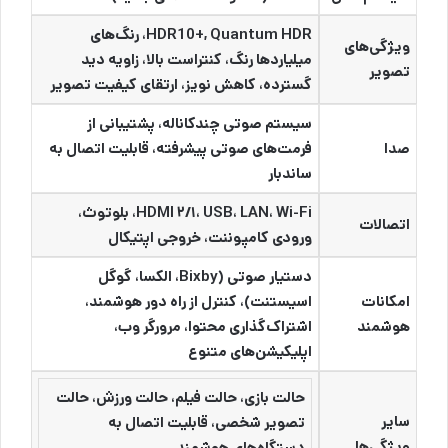
HDR10+, Quantum HDR، رنگ‌های
ویژگی‌های
میلیاردها رنگ، کنتراست بالا، زاویه دید
تصویر
گسترده، کاهش نویز، ارتقای کیفیت تصویر
سیستم صوتی چندکاناله، پشتیبانی از
صدا
فرمت‌های صوتی پیشرفته، قابلیت اتصال به
ساندبار
HDMI ۲/۱، USB، LAN، Wi-Fi، بلوتوث،
اتصالات
ورودی کامپوننت، خروجی اپتیکال
دستیار صوتی (Bixby، الکسا، گوگل
امکانات
اسیستنت)، کنترل از راه دور هوشمند،
هوشمند
اشتراک‌گذاری محتوا، مرورگر وب،
اپلیکیشن‌های متنوع
حالت بازی، حالت فیلم، حالت ورزش، حالت
سایر
تصویر شخصی، قابلیت اتصال به
ویژگی‌ها
دستگاه‌های هوشمند