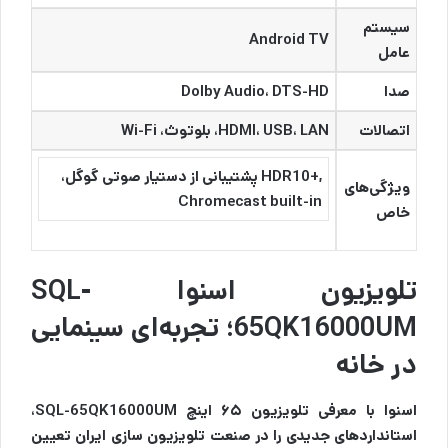
سیستم
Android TV
عامل
صدا
Dolby Audio، DTS-HD
اتصالات
HDMI، USB، LAN، بلوتوث، Wi-Fi
,+HDR10 پشتیبانی از دستیار صوتی گوگل،
ویژگی‌های
Chromecast built-in
خاص
تلویزیون اسنوا SQL-
65QK16000UM؛ تجربه‌ای سینمایی
در خانه
اسنوا با معرفی تلویزیون ۶۵ اینچ SQL-65QK16000UM،
استانداردهای جدیدی را در صنعت تلویزیون سازی ایران تعیین