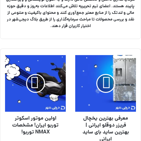
پایبند هستند. اعضای تیم تحریریه تلاش می‌کنند اطلاعات به‌روز و دقیق حوزه
مالی و لندتک را از منابع معتبر جمع‌آوری کنند و محتوای باکیفیت و متنوعی از
نقد و بررسی محصولات تا مباحث سرمایه‌گذاری را از طریق بلاگ دیجی‌شهر در
اختیار کاربران قرار دهند.
م
ا
ع
و
ر
ل
ف
ی
ی
ن
ب
م
ه
و
ت
ت
ر
و
معرفی بهترین یخچال
اولین موتور اسکوتر
ی
ر
ن
فریزر دوقلو ایرانی |
ا
توربو ایران! مشخصات
ی
س
بهترین ساید بای ساید
NMAX توربو!
خ
ک
ایرانی