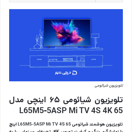
تلویزیون شیائومی
تلویزیون شیائومی ۶۵ اینچی مدل
L65M5-5ASP Mi TV 4S 4K 65
تلویزیون هوشمند شیائومی L65M5-5ASP Mi TV 4S 65 اینچ
با نمایشگری بزرگ و کیفیت تصویر ۴K، تجربه‌ای سینمایی را به