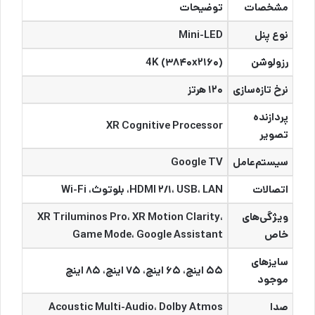
مشخصات
توضیحات
نوع پنل
Mini-LED
رزولوشن
(4K (۳۸۴۰x۲۱۶۰
نرخ تازه‌سازی
۱۲۰ هرتز
پردازنده
XR Cognitive Processor
تصویر
سیستم‌عامل
Google TV
اتصالات
HDMI ۲/۱، USB، LAN، بلوتوث، Wi-Fi
ویژگی‌های
XR Triluminos Pro، XR Motion Clarity،
خاص
Game Mode، Google Assistant
سایزهای
۵۵ اینچ، ۶۵ اینچ، ۷۵ اینچ، ۸۵ اینچ
موجود
صدا
Acoustic Multi-Audio، Dolby Atmos