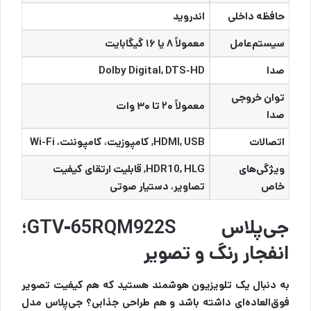
حافظه داخلی
اندروید
سیستم‌عامل
معمولاً ۸ یا ۱۶ گیگابایت
صدا
Dolby Digital, DTS-HD
توان خروجی
معمولاً ۲۰ تا ۳۰ وات
صدا
اتصالات
HDMI, USB, کامپوزیت، کامپوننت، Wi-Fi
ویژگی‌های
HDR10, HLG, قابلیت ارتقای کیفیت
خاص
تصاویر، دستیار صوتی
جی‌پلاس GTV-65RQM922S؛
انفجار رنگ و تصویر
به دنبال یک تلویزیون هوشمند هستید که هم کیفیت تصویر
فوق‌العاده‌ای داشته باشد و هم طراحی جذابی؟ جی‌پلاس مدل