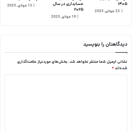
ه
M
۱۴۰۵
حسابداری در سال
13 جولای, 2025
ت
A
۲۰۲۵
22 جولای, 2025
ر
X
19 جولای, 2025
ی
ت
ن
و
س
ر
ا
ب
دیدگاهتان را بنویسید
ی
و
د
!
ب
نشانی ایمیل شما منتشر نخواهد شد.
بخش‌های موردنیاز علامت‌گذاری
ا
شده‌اند
*
ی
س
د
ا
ی
ی
د
د
ا
گ
ی
ر
ا
ا
ه
ن
ی
*