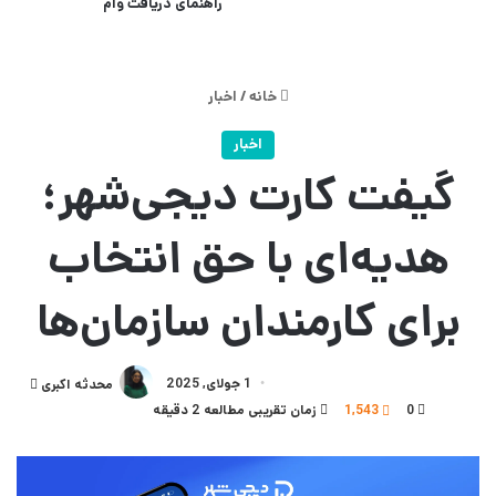
راهنمای دریافت وام
خانه
/
اخبار
اخبار
گیفت کارت دیجی‌شهر؛
هدیه‌ای با حق انتخاب
برای کارمندان سازمان‌ها
1 جولای, 2025
ارسال
محدثه اکبری
0
1,543
زمان تقریبی مطالعه 2 دقیقه
به
ایمیل