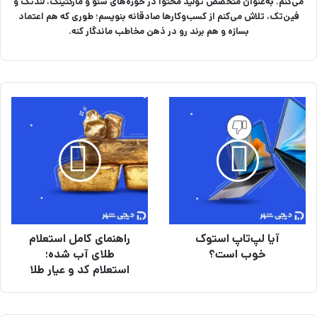
می‌کنم. به‌عنوان متخصص تولید محتوا در حوزه‌های سئو و مارکتینگ، لندتک و
فین‌تک، تلاش می‌کنم از کسب‌وکارها صادقانه بنویسم؛ طوری که هم اعتماد
بسازه و هم برند رو در ذهن مخاطب ماندگار کنه.
آ
ر
ی
ا
ا
ه
ل
ن
پ‌
م
ت
ا
ا
ی
پ
ک
ا
ا
آیا لپ‌تاپ استوک
راهنمای کامل استعلام
س
م
ت
خوب است؟
ل
طلای آب شده؛
و
ا
استعلام کد و عیار طلا
ک
س
خ
ت
و
ع