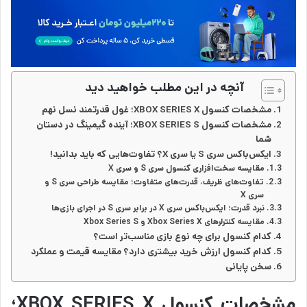
آنچه در این مطلب خواهید دید
مشخصات کنسول XBOX SERIES X؛ غول قدرتمند نسل نهم
مشخصات کنسول XBOX SERIES S؛ آینده گیمینگ در دستان
شما
ایکس‌باکس سری S یا سری X؟ تفاوت‌هایی که باید بدانید!
مقایسه سخت‌افزاری کنسول سری S و سری X
تفاوت‌های ظریف، قدرت‌های متفاوت؛ مقایسه طراحی سری S و
سری X
نبرد قدرت؛ ایکس‌باکس سری X در برابر سری S در اجرای بازی‌ها
مقایسه کنترلرهای Xbox Series X و Xbox Series S
کدام کنسول برای چه نوع بازی مناسب‌تر است؟
کدام کنسول ارزش خرید بیشتری دارد؟ مقایسه قیمت و عملکرد
سخن پایانی
مشخصات کنسول XBOX SERIES X؛