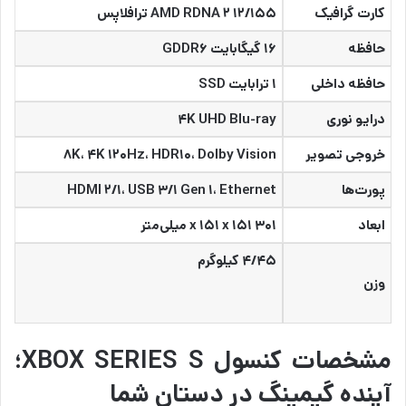
کارت گرافیک
AMD RDNA ۲ ۱۲/۱۵۵ ترافلاپس
حافظه
۱۶ گیگابایت GDDR۶
حافظه داخلی
۱ ترابایت SSD
درایو نوری
۴K UHD Blu-ray
خروجی تصویر
۸K، ۴K ۱۲۰Hz، HDR۱۰، Dolby Vision
پورت‌ها
HDMI ۲/۱، USB ۳/۱ Gen ۱، Ethernet
ابعاد
۳۰۱ x ۱۵۱ x ۱۵۱ میلی‌متر
۴/۴۵ کیلوگرم
وزن
مشخصات کنسول XBOX SERIES S؛
آینده گیمینگ در دستان شما