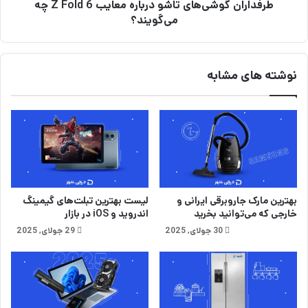
ا
طرفداران گوشی‌های تاشو درباره معایب Z Fold 6 چه
و
ی
ش
می‌گویند؟
د
ی‌
ب
ه
ا
ا
نوشته های مشابه
ی
ی
س
ت
ا
ا
ی
ش
د
و
د
د
ر
ر
م
ب
ق
ا
بهترین مارک جاروبرقی ایرانی و
لیست بهترین تبلت‌های گیمینگ
ا
ر
خارجی که می‌توانید بخرید
اندروید و iOS در بازار
ی
ه
30 جولای, 2025
29 جولای, 2025
س
م
ه
ع
ب
ا
ا
ی
چ
ب
ن
Z