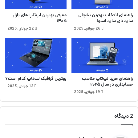
د
F
س
o
راهنمای انتخاب بهترین یخچال
معرفی بهترین لپ‌تاپ‌های بازار
ا
l
ساید بای ساید اسنوا
۱۴۰۵
ل
d
26 جولای, 2025
22 جولای, 2025
گ
6
ذ
چ
ش
ه
ت
م
ه
ی‌
گ
و
ی
راهنمای خرید لپ‌تاپ مناسب
بهترین گرافیک لپ‌تاپ کدام است؟
ن
حسابداری در سال ۲۰۲۵
13 جولای, 2025
د
19 جولای, 2025
؟
2 دیدگاه
گ