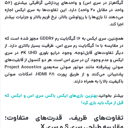
گیگاهرتز در سری اس) و واحدهای پردازشی گرافیکی بیشتری (۵۶
واحد در مقابل ۲۰ واحد) دارد. این تفاوت‌ها به سری ایکس اجازه
می‌دهند تا بازی‌ها را با رزولوشن بالاتر، نرخ فریم بالاتر و جزئیات بیشتر
اجرا کند.
همچنین، سری ایکس به ۱۶ گیگابایت رم GDDR۶ مجهز شده است که
در مقایسه با ۱۰ گیگابایت رم سری اس، ظرفیت بسیار بالاتری دارد. از
دیگر تفاوت‌های قابل‌توجه، وجود درایو بلوری ۴K UHD در سری
ایکس و عدم وجود آن در سری اس است. هر دو کنسول از قابلیت‌های
صوتی پیشرفته مانند موتور صوتی سه‌بعدی Project Acoustics
پشتیبانی می‌کنند و از طریق پورت HDMI ۲/۱، امکانات صوتی
باکیفیت بالا را به همراه دارند.
بیشتر بخوانید:
بهترین بازی‌های ایکس باکس سری اس و ایکس که
قبل از مرگ باید بازی کرد!
تفاوت‌های ظریف، قدرت‌های متفاوت؛
مقایسه طراحی سری S و سری X