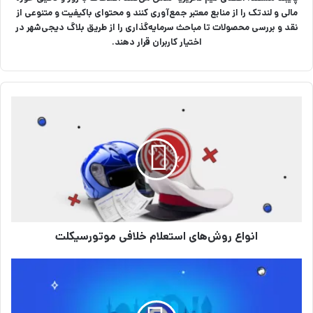
مالی و لندتک را از منابع معتبر جمع‌آوری کنند و محتوای باکیفیت و متنوعی از
نقد و بررسی محصولات تا مباحث سرمایه‌گذاری را از طریق بلاگ دیجی‌شهر در
اختیار کاربران قرار دهند.
ا
ن
و
ا
ع
ر
و
ش‌
ه
انواع روش‌های استعلام خلافی موتورسیکلت
ا
ی
ا
د
س
ف
ت
ت
ع
ر