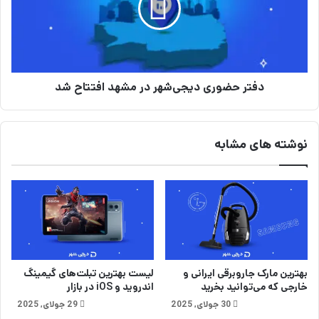
ل
ح
ا
ض
م
و
خ
ر
ل
ی
ا
دفتر حضوری دیجی‌شهر در مشهد افتتاح شد
د
ف
ی
ی
ج
م
ی‌
نوشته های مشابه
و
ش
ت
ه
و
ر
ر
د
س
ر
ی
م
ک
ش
ل
ه
ت
د
بهترین مارک جاروبرقی ایرانی و
لیست بهترین تبلت‌های گیمینگ
ا
خارجی که می‌توانید بخرید
اندروید و iOS در بازار
ف
30 جولای, 2025
29 جولای, 2025
ت