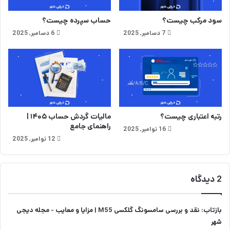
ل
ص
ا
ی
سود مرکب چیست؟
حساب سپرده چیست؟
ن
و
7 دسامبر, 2025
6 دسامبر, 2025
ت
خ
و
ا
ن
ن
و
ا
د
ه
رتبه اعتباری چیست؟
مالیات گردش حساب ۱۴۰۵ |
راهنمای جامع
16 نوامبر, 2025
12 نوامبر, 2025
2 دیدگاه
بازتاب:
نقد و بررسی سامسونگ گلکسی M55 | مزایا و معایب - مجله دیجی
شهر