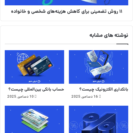
ت
ی
و
۱۱ روش تضمینی برای کاهش هزینه‌های شخصی و خانواده
ن
ن
ی
+
ب
م
ر
نوشته های مشابه
ز
ا
ا
ی
ی
ک
ا
ا
و
ه
م
ش
ع
ه
ا
ز
ی
ی
بانکداری الکترونیک چیست؟
حساب بانکی بین‌المللی چیست؟
ب
ن
16 دسامبر, 2025
10 دسامبر, 2025
ی
ه‌
خ
ه
چ
ا
ا
ی
ل
ش
ب
خ