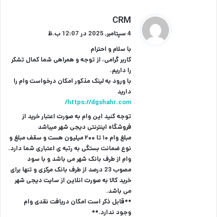
گ
CRM
ف
4 سپتامبر, 2025 در 12:07 ب.ظ
ت
با سلام و احترام
:
کاربر گرامی، از توجه و همراهی شما کمال تشکر
را داریم.
با ورود به لینک مذکور امکان درخواست وام را
دارید
https://dgshahr.com/
توجه کنید این وام به صورت اعتبار خرید از
فروشگاه اینترنتی دیجی شهر میباشد
مبلغ وام ۱۰ تا ۲۰۰ میلیون هست و سقف مبلغ و
نوع ضمانت بستگی به رتبه ی اعتباری شما دارد.
وام از طرف بانک شهر می باشد و با سود
مصوب 23 درصد از طرف بانک مرکزی و تنها برای
خرید کالا به صورت انلاین از سایت دیجی شهر
می باشد.
**قابل ذکر است امکان دریافت نقدی وام
وجود ندارد.**