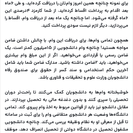
برای نمونه چنانچه همین امروز وام‌تان را دریافت کرده‌اید، و طی ۶ماه
بعد اقدام به پرداخت اقساط کرده‌اید، از شما کارمزد ۴درصدی این
۶ماه گرفته می‌شود. اما چنانچه یک ماه بعد از دریافت وام، اقساط را
می‌پردازید، دیگر لازم نیست سودی پرداخت کنید.
همچون تمامی وام‌ها، برای دریافت این وام، با چالش داشتن ضامن
مواجه هستید! چنانچه وام دانشجویی از ۱۵میلیون کمتر است، یک
ضامن رسمی یا قراردادی می‌خواهید. اگر از این مبلغ وام بیشتری
می‌خواهید، باید ۲ضامن داشته باشید. مدارک ضامن شما باید شامل
آخرین حکم استخدامی و سند کسر از حقوق برای صندوق رفاه
دانشجویان وزارت علوم و تحقیقات و فناوری باشد.
خوشبختانه وام‌ها به دانشجویان کمک می‌کنند تا راحت‌تر دوران
تحصیلی را سپری کنند و بدون دغدغه مالی به تحصیل بپردازند. در
مقابل دانشجو نیز باید از قوانین مربوط به اخذ وام پیروی کند. تمامی
دانشگاه‌ها وضعیت هر دانشجوی متقاضی وام را برای ثبت در سامانه
تا قبل از معرفی او به نظام وظیفه بررسی می‌کند. چنانچه دانشجویی
مشغول تحصیل در دانشگاه دولتی از تحصیل انصراف دهد، موظف