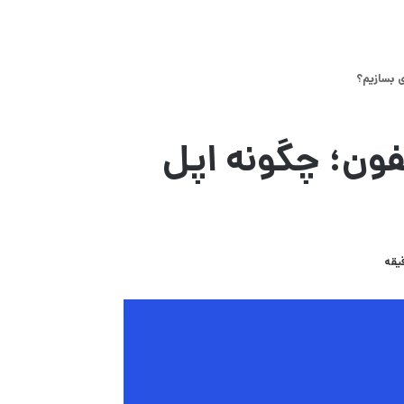
 بسازیم؟
فون؛ چگونه اپل