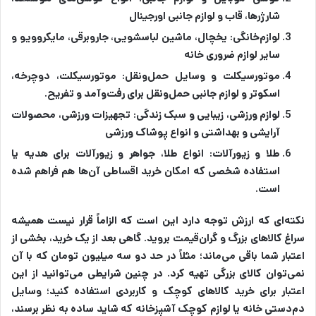
شارژرها، قاب و لوازم جانبی اورجینال
لوازم‌خانگی:
یخچال، ماشین لباسشویی، جاروبرقی، مایکروویو و
سایر لوازم ضروری خانه
موتورسیکلت و وسایل حمل‌ونقل:
موتورسیکلت، دوچرخه،
اسکوتر و لوازم جانبی حمل‌ونقل برای رفت‌وآمد و تفریح.
لوازم ورزشی، زیبایی و سبک زندگی:
تجهیزات ورزشی، محصولات
آرایشی و بهداشتی و انواع پوشاک ورزشی
طلا و زیورآلات:
انواع طلا، جواهر و زیورآلات برای هدیه یا
استفاده شخصی که امکان خرید اقساطی آن‌ها هم فراهم شده
است.
نکته‌ای که ارزش توجه دارد این است که الزاماً قرار نیست همیشه
سراغ کالاهای بزرگ و گران‌قیمت بروید. گاهی بعد از یک خرید، بخشی از
اعتبار شما باقی می‌ماند؛ مثلاً در حد دو سه میلیون تومان که با آن
نمی‌توان کالای بزرگی تهیه کرد. در چنین شرایطی می‌توانید از این
اعتبار برای خرید کالاهای کوچک و کاربردی استفاده کنید؛ وسایل
دم‌دستی خانه یا لوازم کوچک آشپزخانه که شاید ساده به نظر برسند،