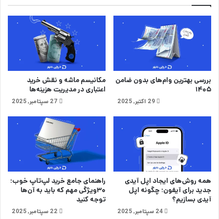
ش
ر
ی
ی
ب
خ
ه
چ
م
ه
ی
،
ک
ن
ر
م
بررسی بهترین وام‌های بدون ضامن
مکانیسم ماشه و نقش خرید
و
ا
۱۴۰۵
اعتباری در مدیریت هزینه‌ها
ف
د
29 اکتبر, 2025
27 سپتامبر, 2025
و
و
ن
ا
ن
و
ا
ع
ز
ی
همه روش‌های ایجاد اپل آیدی
راهنمای جامع خرید لپ‌تاپ خوب؛
و
جدید برای آیفون؛ چگونه اپل
۳۰ویژگی مهم که باید به آن‌ها
ر
آیدی بسازیم؟
توجه کنید
آ
24 سپتامبر, 2025
22 سپتامبر, 2025
ل