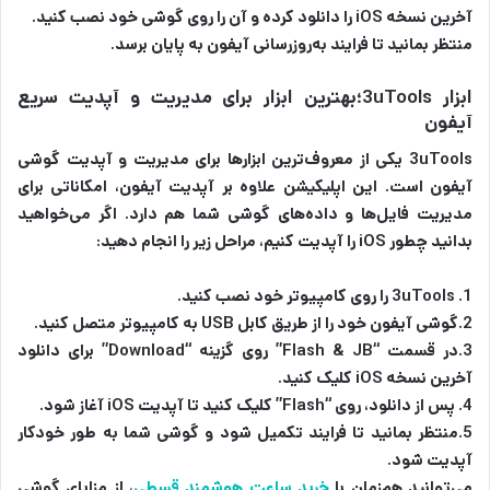
آخرین نسخه iOS را دانلود کرده و آن را روی گوشی خود نصب کنید.
منتظر بمانید تا فرایند به‌روزرسانی آیفون به پایان برسد.
ابزار 3uTools؛بهترین ابزار برای مدیریت و آپدیت سریع
آیفون
3uTools یکی از معروف‌ترین ابزارها برای مدیریت و آپدیت گوشی
آیفون است. این اپلیکیشن علاوه بر آپدیت آیفون، امکاناتی برای
مدیریت فایل‌ها و داده‌های گوشی شما هم دارد. اگر می‌خواهید
بدانید چطور iOS را آپدیت کنیم، مراحل زیر را انجام دهید:
1. 3uTools را روی کامپیوتر خود نصب کنید.
2.گوشی آیفون خود را از طریق کابل USB به کامپیوتر متصل کنید.
3.در قسمت “Flash & JB” روی گزینه “Download” برای دانلود
آخرین نسخه iOS کلیک کنید.
4. پس از دانلود، روی “Flash” کلیک کنید تا آپدیت iOS آغاز شود.
5.منتظر بمانید تا فرایند تکمیل شود و گوشی شما به طور خودکار
آپدیت شود.
می‌توانید هم‌زمان با
خرید ساعت هوشمند قسطی
، از مزایای گوشی