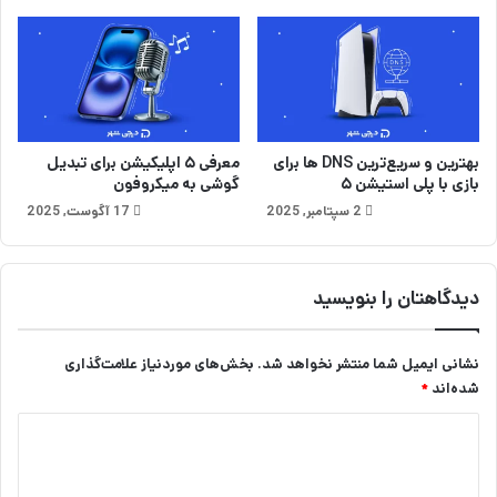
ا
ت
ب
ر
ن
د
و
بهترین و سریع‌ترین DNS ها برای
معرفی ۵ اپلیکیشن‌ برای تبدیل
بازی با پلی استیشن ۵
گوشی به میکروفون
ن
ک
2 سپتامبر, 2025
17 آگوست, 2025
ل
ی
ف
دیدگاهتان را بنویسید
نشانی ایمیل شما منتشر نخواهد شد.
بخش‌های موردنیاز علامت‌گذاری
شده‌اند
*
د
ی
د