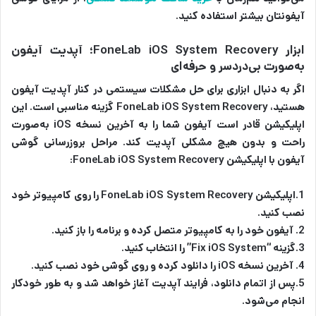
آیفونتان بیشتر استفاده کنید.
ابزار FoneLab iOS System Recovery؛ آپدیت آیفون
به‌صورت بی‌دردسر و حرفه‌ای
اگر به دنبال ابزاری برای حل مشکلات سیستمی در کنار آپدیت آیفون
هستید، FoneLab iOS System Recovery گزینه مناسبی است. این
اپلیکیشن قادر است آیفون شما را به آخرین نسخه iOS به‌صورت
راحت و بدون هیچ مشکلی آپدیت کند. مراحل بروزرسانی گوشی
آیفون با اپلیکیشن FoneLab iOS System Recovery:
1.اپلیکیشن FoneLab iOS System Recovery را روی کامپیوتر خود
نصب کنید.
2. آیفون خود را به کامپیوتر متصل کرده و برنامه را باز کنید.
3.گزینه “Fix iOS System” را انتخاب کنید.
4. آخرین نسخه iOS را دانلود کرده و روی گوشی خود نصب کنید.
5.پس از اتمام دانلود، فرایند آپدیت آغاز خواهد شد و به طور خودکار
انجام می‌شود.