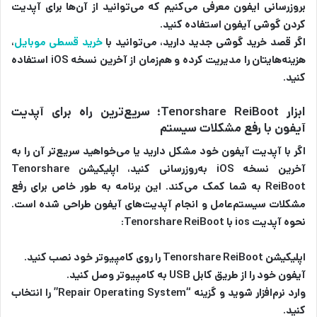
بروزرسانی ایفون معرفی می‌کنیم که می‌توانید از آن‌ها برای آپدیت
کردن گوشی آیفون استفاده کنید.
اگر قصد خرید گوشی جدید دارید، می‌توانید با
خرید قسطی موبایل
،
هزینه‌هایتان را مدیریت کرده و هم‌زمان از آخرین نسخه iOS استفاده
کنید.
ابزار Tenorshare ReiBoot؛ سریع‌ترین راه برای آپدیت
آیفون با رفع مشکلات سیستم
اگر با آپدیت آیفون خود مشکل دارید یا می‌خواهید سریع‌تر آن را به
آخرین نسخه iOS به‌روزرسانی کنید، اپلیکیشن Tenorshare
ReiBoot به شما کمک می‌کند. این برنامه به طور خاص برای رفع
مشکلات سیستم‌عامل و انجام آپدیت‌های آیفون طراحی شده است.
نحوه آپدیت ios با Tenorshare ReiBoot:
اپلیکیشن Tenorshare ReiBoot را روی کامپیوتر خود نصب کنید.
آیفون خود را از طریق کابل USB به کامپیوتر وصل کنید.
وارد نرم‌افزار شوید و گزینه “Repair Operating System” را انتخاب
کنید.