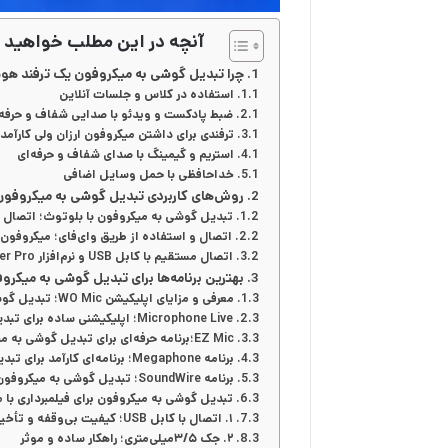
آنچه در این مطلب خواهید 
چرا تبدیل گوشی به میکروفون یک ترفند هو
استفاده در کلاس و جلسات آنلاین
ضبط پادکست و ویدئو با صدایی شفاف و حرفه‌
ترفندی برای داشتن میکروفون ارزان ولی کارآمد
استریم و گیمینگ با صدای شفاف و حرفه‌ای
خداحافظی با حمل وسایل اضافی
روش‌های کاربردی تبدیل گوشی به میکروفون
تبدیل گوشی به میکروفون با بلوتوث؛ اتصال ر
اتصال و استفاده از طریق وای‌فای؛ میکروفون
اتصال مستقیم با کابل USB و نرم‌افزار USB Audio Recorder Pro؛ صدایی بدون تاخیر
بهترین برنامه‌ها برای تبدیل گوشی به میک
معرفی و مزایای اپلیکیشن WO Mic؛ تبدیل گوشی به میکروفون حرفه‌ای
Microphone Live؛ اپلیکیشنی ساده برای تبدیل گوشی به میکروفون بلوتوثی
EZ Mic؛برنامه حرفه‌ای برای تبدیل گوشی به میکروفون مخصوص استریم و گیمینگ
برنامه Megaphone؛ برنامه‌ای کارآمد برای تبدیل گوشی به میکروفون بلوتوثی برای اسپیکر
برنامه SoundWire؛ تبدیل گوشی به میکروفون با کیفیت برای کامپیوتر
تبدیل گوشی به میکروفون برای فیلمبرداری با م
۱. اتصال با کابل USB؛ کیفیت بی‌وقفه و تأخیر صفر
۲. جک ۳/۵میلی‌متری؛ راهکار ساده و موثر