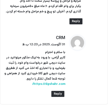
شرایط و مراحل و پروسه بسیار سخت تا اخذ وام.
یکبار برای وام اقدام کردم، ۶ ماه مبلغ ۵۰میلیون سرمایه
گذاری کردم، آخرش تو پیچ و خم مراحل وام خسته ام کردن.
Reply
گ
CRM
ف
31 آگوست, 2025 در 12:23 ب.ظ
ت
با سلام و احترام
:
کاربر گرامی، با ورود به لینک مذکور میتوانید در
سایت دیجی شهر درخواست وام خود را ثبت
بفرمایید و با اعتباری که اخذ می کنید از ططریق
سایت دیجی شهر کالا خریداری کنید از همراهی و
توجه شما کمال تشکر را داریم.
https://dgshahr.com/
Reply