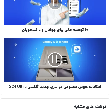
ص
ی
ه‌
م
ا
۱۰ توصیه‌ مالی برای جوانان و دانشجویان
ل
ی
ب
ا
ر
م
ا
ک
ی
ا
ج
ن
و
ا
ا
ت
ن
ه
ا
و
ن
امکانات هوش مصنوعی در سری جدید گلکسی S24 Ultra
ش
و
م
د
ص
ا
ن
نوشته های مشابه
ن
و