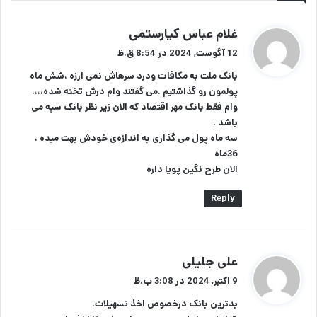
گ
غلام عباس کیارستمی
ف
12 آگوست, 2024 در 8:54 ق.ظ
ت
بانک ملت به مکافات ودرد سرهاش نمی ارزه ،شش ماه
:
پولمون رو گذاشتیم .می گفتند وام درش تخته شده،،،،
وام فقط بانک مهر اقتصاد که الان زیر نظر بانک سپه می
باشد .
سه ماه پول می گذاری به اندازه‌ی خودش بهت میده ،
36ماه
الان طرح نگین پویا داره
Reply
گ
علی جلیلی
ف
9 اکتبر, 2024 در 3:08 ب.ظ
ت
بدترین بانک درخصوص اخذ تسهیلات.
: