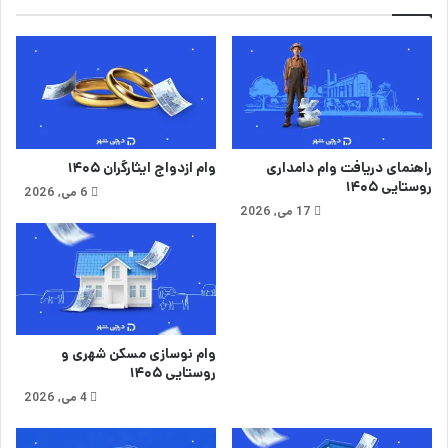
ش
ع
ج
ی
و
د
ی
ر
ا
س
ن
ر
ی
ج
راهنمای دریافت وام دامداری
وام ازدواج ایثارگران ۱۴۰۵
د
روستایی ۱۴۰۵
6 می, 2026
ی
17 می, 2026
د
گ
ل
ک
س
ی
S
وام نوسازی مسکن شهری و
2
روستایی ۱۴۰۵
4
4 می, 2026
U
l